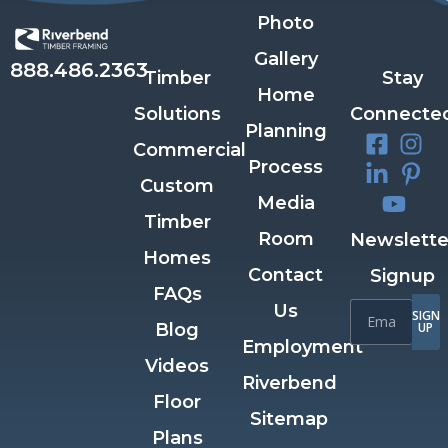
Photo
Gallery
888.486.2363
Timber
Stay
Home
Solutions
Connecte
Planning
Commercial
Process
Custom
Media
Timber
Room
Newslette
Homes
Contact
Signup
FAQs
Us
SIGN
Blog
UP
Employment
Videos
Riverbend
Floor
Sitemap
Plans