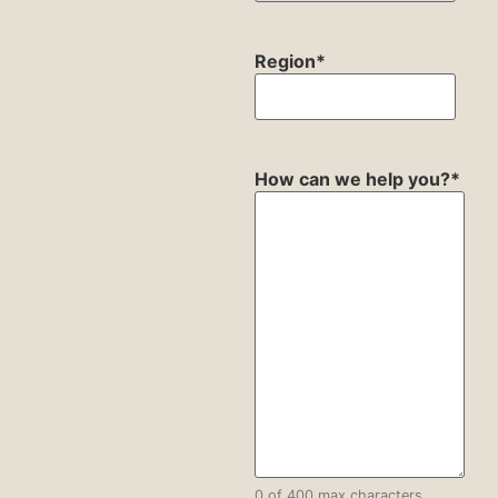
Region
*
How can we help you?
*
0 of 400 max characters