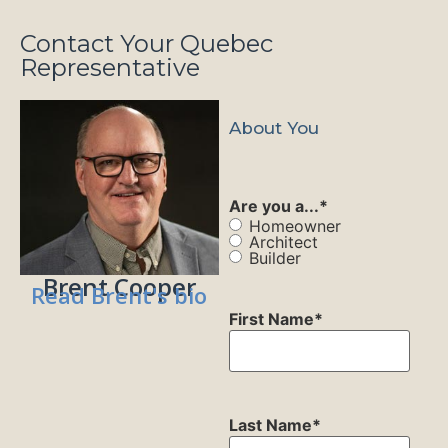
Contact Your Quebec
Representative
About You
Are you a...
*
Homeowner
Architect
Builder
Brent Cooper
Read Brent's bio
First Name
*
Last Name
*